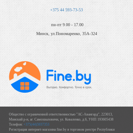
+375 44 593-73-53
пн-пт 9.00 - 17.00
Минск, ул.Пономаренко, 35А-324
Общество с ограниченной ответственностью "АС-Авангард", 223013,
Минский р-н, аг. Самохваловичи, ул. Коваленко, д.6, УНП 193605438
Телефон:
+375(44)5937353
Регистрация интернет-магазина fine.by в торговом реестре Республики