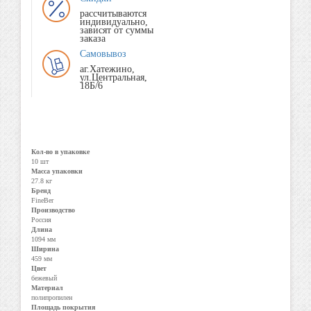
рассчитываются
индивидуально,
зависят от суммы
заказа
Самовывоз
аг.Хатежино,
ул.Центральная,
18Б/6
Кол-во в упаковке
10 шт
Масса упаковки
27.8 кг
Бренд
FineBer
Производство
Россия
Длина
1094 мм
Ширина
459 мм
Цвет
бежевый
Материал
полипропилен
Площадь покрытия