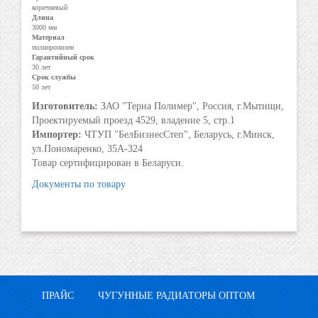
коричневый
Длина
3000 мм
Материал
полипропилен
Гарантийный срок
30 лет
Срок службы
50 лет
Изготовитель:
ЗАО "Терна Полимер", Россия, г.Мытищи,
Проектируемый проезд 4529, владение 5, стр.1
Импортер:
ЧТУП "БелБизнесСтеп", Беларусь, г.Минск,
ул.Пономаренко, 35А-324
Товар сертифицирован в Беларуси.
Документы по товару
ПРАЙС
ЧУГУННЫЕ РАДИАТОРЫ ОПТОМ