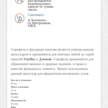
рассчитываются
индивидуально,
зависят от суммы
заказа
Самовывоз
аг.Хатежино,
ул.Центральная,
18Б/6
J-профиль к фасадным панелям является универсальным
аксессуаром и применяется для монтажа любой из серий
панелей
FineBer
и
Дачный.
J-профиль применяется для
обрамления оконных и дверных проемов, а также в
качестве финишного элемента. Можно использовать
данный аксессуар для оформления внутренних углов.
Кол-во в упаковке
40 шт
Масса упаковки
22 кг
Бренд
FineBer
Производство
Россия
Цвет