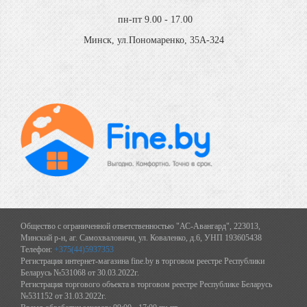
пн-пт 9.00 - 17.00
Минск, ул.Пономаренко, 35А-324
Общество с ограниченной ответственностью "АС-Авангард", 223013,
Минский р-н, аг. Самохваловичи, ул. Коваленко, д.6, УНП 193605438
Телефон:
+375(44)5937353
Регистрация интернет-магазина fine.by в торговом реестре Республики
Беларусь №531068 от 30.03.2022г.
Регистрация торгового объекта в торговом реестре Республике Беларусь
№531152 от 31.03.2022г.