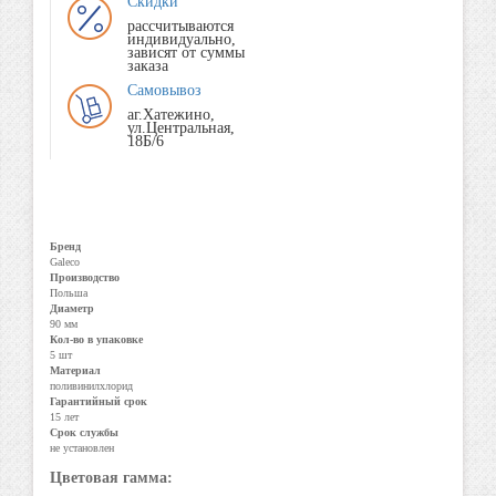
Скидки
рассчитываются
индивидуально,
зависят от суммы
заказа
Самовывоз
аг.Хатежино,
ул.Центральная,
18Б/6
Бренд
Galeco
Производство
Польша
Диаметр
90 мм
Кол-во в упаковке
5 шт
Материал
поливинилхлорид
Гарантийный срок
15 лет
Срок службы
не установлен
Цветовая гамма: