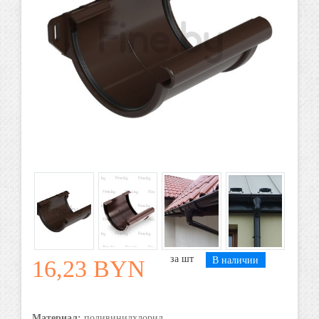
шт
В наличии
16,23 BYN
Материал:
поливинилхлорид