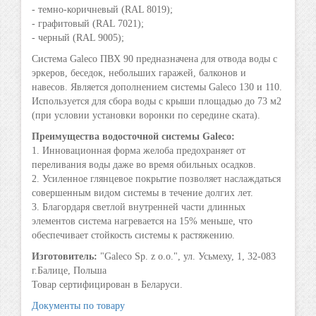
- темно-коричневый (RAL 8019);
- графитовый
(RAL 7021);
- черный
(RAL 9005);
Система Galeco ПВХ 90 предназначена для отвода воды с
эркеров, беседок, небольших гаражей, балконов и
навесов. Является дополнением системы Galeco 130 и 110.
Используется для сбора воды с крыши площадью до 73 м2
(при условии установки воронки по середине ската).
Преимущества водосточной системы Galeco:
1. Инновационная форма желоба предохраняет от
переливания воды даже во время обильных осадков.
2. Усиленное глянцевое покрытие позволяет наслаждаться
совершенным видом системы в течение долгих лет.
3. Благордаря светлой внутренней части длинных
элементов система нагревается на 15% меньше, что
обеспечивает стойкость системы к растяжению.
Изготовитель:
"Galeco Sp. z o.o.", ул. Усьмеху, 1, 32-083
г.Балице, Польша
Товар сертифицирован в Беларуси.
Документы по товару