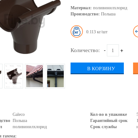
Материал:
поливинилхлорид
Производство:
Польша
0.113
-
+
Количество:
В КОРЗИНУ
Galeco
Кол-во в упаковке
дство
Польша
Гарантийный срок
л
поливинилхлорид
Срок службы
я гамма: