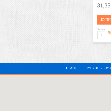
31,3
КУПИ
Кол-во
ПРАЙС
ЧУГУННЫЕ РА