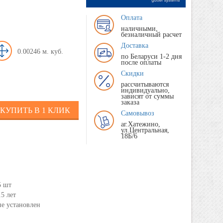
Оплата
наличными,
безналичный расчет
Доставка
0.00246
по Беларуси 1-2 дня
после оплаты
Скидки
рассчитываются
индивидуально,
зависят от суммы
заказа
КУПИТЬ В 1 КЛИК
Самовывоз
аг.Хатежино,
ул.Центральная,
18Б/6
5 шт
15 лет
не установлен