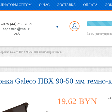
АДИАТОРЫ ОПТОМ
О НАС
ДОСТАВКА
ОПЛАТА
ДО
+375 (44) 593 73 53
1
sagastroi@mail.ru
Co
24/7
Зачем
регистрирова
оронка Galeco ПВХ 90-50 мм темно-коричневый
онка Galeco ПВХ 90-50 мм темно-
19,62 BYN