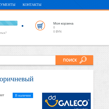
КУМЕНТЫ
КОНТАКТЫ
00%
Моя
корзина
0
mplete
0 BYN
ться?
коричневый
шт
В наличии