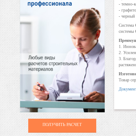
- темно-
- графи
- черны
Система 
системы 
Преимущ
1. Иннов
2. Усиле
3. Благо
растяжен
Изготов
Товар се
Документ
ПОЛУЧИТЬ РАСЧЕТ