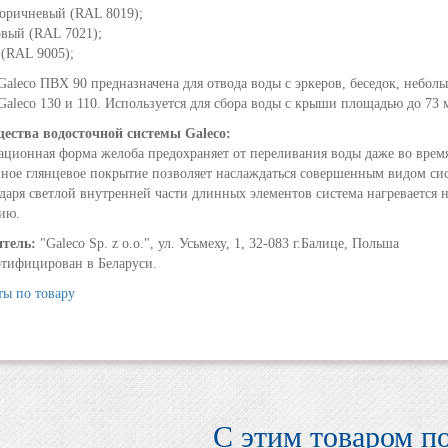
коричневый (RAL 8019);
товый
(RAL 7021);
й
(RAL 9005);
Galeco ПВХ 90 предназначена для отвода воды с эркеров, беседок, небол
Galeco 130 и 110. Используется для сбора воды с крыши площадью до 73 
ества водосточной системы Galeco:
ационная форма желоба предохраняет от переливания воды даже во врем
нное глянцевое покрытие позволяет наслаждаться совершенным видом сис
рдаря светлой внутренней части длинных элементов система нагревается 
ию.
итель:
"Galeco Sp. z o.o.", ул. Усьмеху, 1, 32-083 г.Балице, Польша
ртифицирован в Беларуси.
ы по товару
С этим товаром п