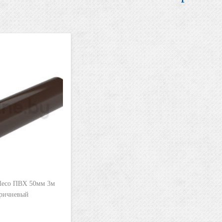
leco ПВХ 50мм 3м
оричневый