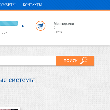
КУМЕНТЫ
КОНТАКТЫ
00%
Моя
корзина
0
mplete
0 BYN
ться?
ые системы