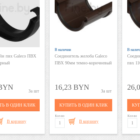
В наличии
В налич
йн пвх Galeco ПВХ
Соединитель желоба Galeco
Соедин
ерный
ПВХ 90мм темно-коричневый
пвх 1
 BYN
16,23 BYN
26,
шт
шт
ТЬ В ОДИН КЛИК
КУПИТЬ В ОДИН КЛИК
КУП
Кол-во
Кол-во
В корзину
В корзину