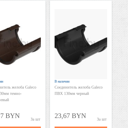
ии
В наличии
итель желоба Galeco
Соединитель желоба Galeco
30мм темно-
ПВХ 130мм черный
невый
67 BYN
23,67 BYN
шт
шт