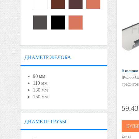
ДИАМЕТР ЖЕЛОБА
В наличии
90 мм
Желоб G
110 мм
графито
130 мм
150 мм
59,4
ДИАМЕТР ТРУБЫ
КУПИ
Кол-во