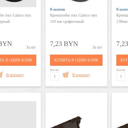
В наличии
В налич
н пвх Galeco пвх
Кронштейн пвх Galeco пвх
Кронш
ерный
110 мм графитовый
130мм
 BYN
7,23 BYN
7,2
шт
шт
ТЬ В ОДИН КЛИК
КУПИТЬ В ОДИН КЛИК
КУП
Кол-во
Кол-во
В корзину
В корзину