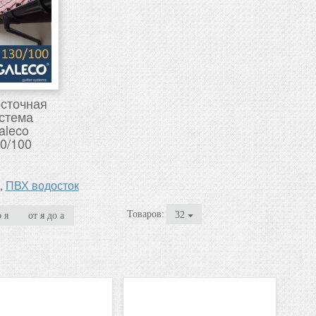
сточная
стема
aleco
0/100
ПВХ водосток
,
Товаров:
32
о я
от я до а