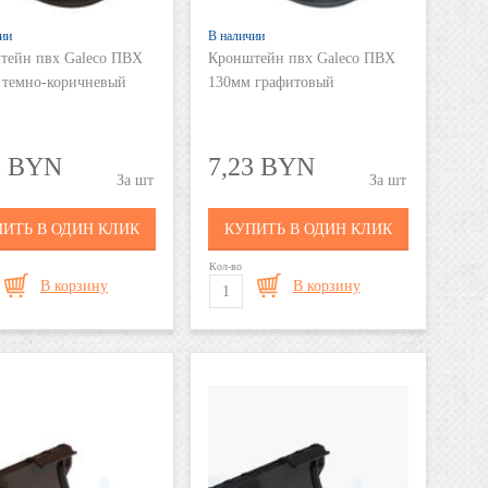
ии
В наличии
тейн пвх Galeco ПВХ
Кронштейн пвх Galeco ПВХ
 темно-коричневый
130мм графитовый
3 BYN
7,23 BYN
шт
шт
ИТЬ В ОДИН КЛИК
КУПИТЬ В ОДИН КЛИК
Кол-во
В корзину
В корзину