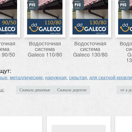
точная
Водосточная
Водосточная
Водо
тема
система
система
си
 90/50
Galeco 110/80
Galeco 130/80
G
13
щут:
вые
металлические
наружная
скрытая
для скатной кровли
,
,
,
,
а:
Сначала дешевые
Сначала дорогие
от а д