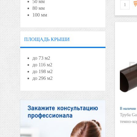
50 мм
80 мм
100 мм
ПЛОЩАДЬ КРЫШИ
до 73 м2
до 116 м2
до 198 м2
до 296 м2
В наличии
Труба Ga
темно-к