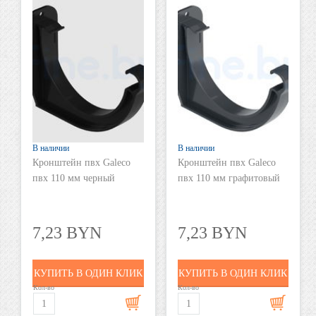
В наличии
В наличии
Кронштейн пвх Galeco
Кронштейн пвх Galeco
пвх 110 мм черный
пвх 110 мм графитовый
7,23 BYN
7,23 BYN
КУПИТЬ В ОДИН КЛИК
КУПИТЬ В ОДИН КЛИК
Кол-во
Кол-во